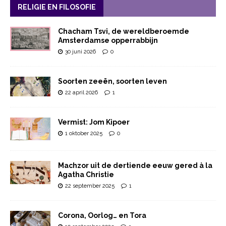
RELIGIE EN FILOSOFIE
Chacham Tsvi, de wereldberoemde
Amsterdamse opperrabbijn
30 juni 2026
0
Soorten zeeën, soorten leven
22 april 2026
1
Vermist: Jom Kipoer
1 oktober 2025
0
Machzor uit de dertiende eeuw gered à la
Agatha Christie
22 september 2025
1
Corona, Oorlog… en Tora