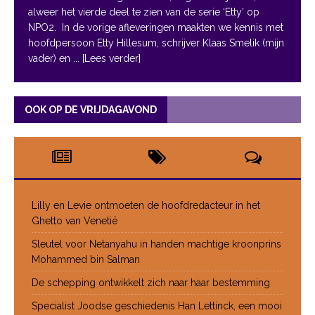
alweer het vierde deel te zien van de serie ‘Etty’ op
NPO2. In de vorige afleveringen maakten we kennis met
hoofdpersoon Etty Hillesum, schrijver Klaas Smelik (mijn
vader) en
... [Lees verder]
OOK OP DE VRIJDAGAVOND
Lilly en Levie ontmoeten de hoofdredacteur in het
Ghetto van Venetië
Sleutel voor Netanyahu in handen machtige kroonprins
Mohammed bin Salman
De schepping ontwikkelt zich naar haar bestemming
Specialist Joodse geschiedenis Han Lettinck, een mooi