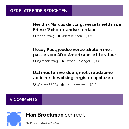
GERELATEERDE BERICHTEN
Hendrik Marcus de Jong, verzetsheld in de
Friese ‘Schoterlandse Jordaan’
8 april 2025
Wietske Koen
2
Rosey Pool, joodse verzetsheldin met
passie voor Afro-Amerikaanse literatuur
29 maart 2023
Jeroen Sprenger
0
Dat moeten we doen, met vreedzame
actie het bevolkingsregister opblazen
30 maart 2023
Toni Boumans
0
6 COMMENTS
Han Broekman
schreef:
30 MAART 2022 OM 17:10