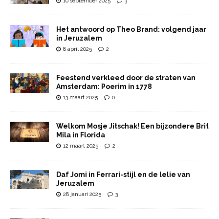
10 september 2025
3
Het antwoord op Theo Brand: volgend jaar
in Jeruzalem
8 april 2025
2
Feestend verkleed door de straten van
Amsterdam: Poerim in 1778
13 maart 2025
0
Welkom Mosje Jitschak! Een bijzondere Brit
Mila in Florida
12 maart 2025
2
Daf Jomi in Ferrari-stijl en de lelie van
Jeruzalem
28 januari 2025
3