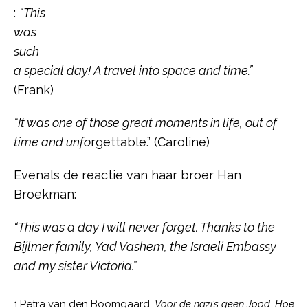
:
“This
was
such
a special day! A travel into space and time.”
(Frank)
“It was one of those great moments in life, out of
time and unfo
rgettable.” (Caroline)
Evenals de reactie van haar broer Han
Broekman:
“This was a day I will never forget. Thanks to the
Bijlmer family, Yad Vashem, the Israeli Embassy
and my sister Victoria.”
1
Petra van den Boomgaard,
Voor de nazi’s geen Jood. Hoe