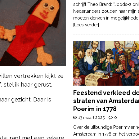
schrijft Theo Brand: “Joods-zioni
Nederlanders zouden naar mijn
moeten denken in mogelijkhede
[Lees verder]
llen vertrekken kijkt ze
 stel ik haar gerust.
Feestend verkleed d
aar gezicht. Daar is
straten van Amsterda
Poerim in 1778
13 maart 2025
0
Over de uitbundige Poerimvierin
Amsterdam in 1778 en het verbo
estaurant met een zekere