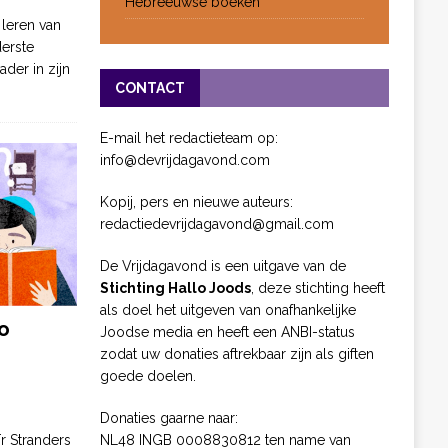
Hebreeuwse boeken
 leren van
derste
ader in zijn
CONTACT
E-mail het redactieteam op:
info@devrijdagavond.com
Kopij, pers en nieuwe auteurs:
redactiedevrijdagavond@gmail.com
De Vrijdagavond is een uitgave van de
Stichting Hallo Joods
, deze stichting heeft
als doel het uitgeven van onafhankelijke
o
Joodse media en heeft een ANBI-status
zodat uw donaties aftrekbaar zijn als giften
goede doelen.
Donaties gaarne naar:
NL48 INGB 0008830812 ten name van
ïr Stranders