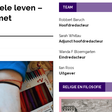
hele leven –
TEAM
met
Robbert Baruch
Hoofdredacteur
Sarah Whitlau
Adjunct hoofdredacteur
Wanda F Bloemgarten
Eindredacteur
Ilan Roos
Uitgever
RELIGIE EN FILOSOFIE