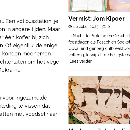
Vermist: Jom Kipoer
t. Een vol busstation, je
1 oktober 2025
0
on in andere tijden. Maar
In Nach, de Profeten en Geschrif
r één koffer bij zich
feestdagen als Pesach en Soek
. Of eigenlijk: de enige
Opvallend genoeg ontbreekt Jo
ven konden meenemen.
volledig, terwijl dit de heiligste
achterlaten om het vege
[Lees verder]
Oekraïne.
n voor ingezamelde
leding te vissen dat
atten met voedsel naar