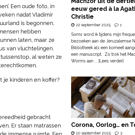
Machzor uit de derti
en’. Een oude foto, in
eeuw gered à la Agat
 weken nadat Vladimir
Christie
uurland is begonnen.
22 september 2025
1
e mensen hebben
Soms word ik tijdens mijn freque
unnen laten, maar ze
bezoeken aan de Jeruzalemse N
s van vluchtelingen.
Bibliotheek als een komeet aang
een manuscript. Zo trok het Ma
 tussenstop, al weten ze
Worms aan
... [Lees verder]
 terechtkomen.
 je kinderen en koffer?
gereedheid gebracht
Corona, Oorlog… en T
ven. Er staan matrassen
 de immense ruimte. Een
10 september 2025
3