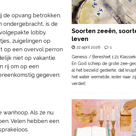
bij de opvang betrokken.
n ondergebracht, is de
Soorten zeeën, soort
n volgepakte lobby.
leven
jes, zuigelingen op
22 april 2026
1
kt op een overvol perron
Genesis / Bereshiet 1:21 Klassiek
lijk niet op vakantie.
En God schiep de grote zee-ge
n rij om op een
al het bezield gedierte, dat krui
vereenkomstig gegeven:
het water wemelde, ieder naar zi
verder]
 wanhoop. Als ze nu
pen. Velen hebben een
 sprakeloos.