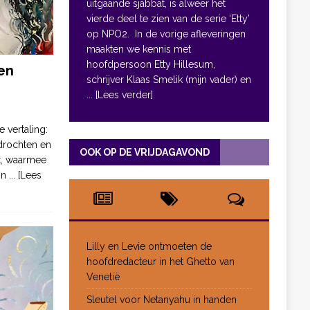
uitgaande sjabbat, is alweer het
vierde deel te zien van de serie ‘Etty’
op NPO2. In de vorige afleveringen
maakten we kennis met
hoofdpersoon Etty Hillesum,
en
schrijver Klaas Smelik (mijn vader) en
... [Lees verder]
e vertaling:
drochten en
OOK OP DE VRIJDAGAVOND
pt, waarmee
jn
... [Lees
Lilly en Levie ontmoeten de
hoofdredacteur in het Ghetto van
Venetië
Sleutel voor Netanyahu in handen