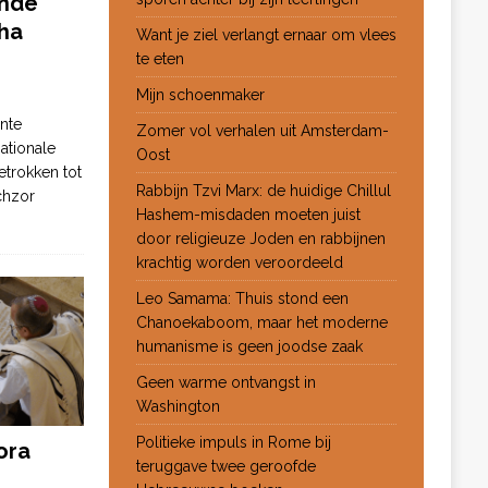
ende
ha
Want je ziel verlangt ernaar om vlees
te eten
Mijn schoenmaker
nte
Zomer vol verhalen uit Amsterdam-
ationale
Oost
etrokken tot
Rabbijn Tzvi Marx: de huidige Chillul
chzor
Hashem-misdaden moeten juist
door religieuze Joden en rabbijnen
krachtig worden veroordeeld
Leo Samama: Thuis stond een
Chanoekaboom, maar het moderne
humanisme is geen joodse zaak
Geen warme ontvangst in
Washington
Politieke impuls in Rome bij
ora
teruggave twee geroofde