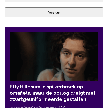
Verstuur
Etty Hillesum in spijkerbroek op
omafiets, maar de oorlog dreigt met
zwartgeüniformeerde gestalten
van Klaas Smelik in Geschiedenis
0