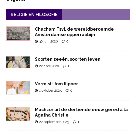
RELIGIE EN FILOSOFIE
Chacham Tsvi, de wereldberoemde
Amsterdamse opperrabbijn
30 juni 2026
0
Soorten zeeën, soorten leven
22 april 2026
1
Vermist: Jom Kipoer
1 oktober 2025
0
Machzor uit de dertiende eeuw gered à la
Agatha Christie
22 september 2025
1