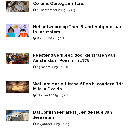
Corona, Oorlog… en Tora
10 september 2025
3
Het antwoord op Theo Brand: volgend jaar
in Jeruzalem
8 april 2025
2
Feestend verkleed door de straten van
Amsterdam: Poerim in 1778
13 maart 2025
0
Welkom Mosje Jitschak! Een bijzondere Brit
Mila in Florida
12 maart 2025
2
Daf Jomi in Ferrari-stijl en de lelie van
Jeruzalem
28 januari 2025
3