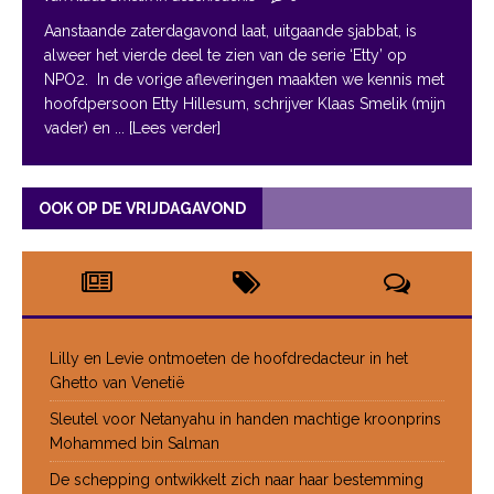
Aanstaande zaterdagavond laat, uitgaande sjabbat, is
alweer het vierde deel te zien van de serie ‘Etty’ op
NPO2. In de vorige afleveringen maakten we kennis met
hoofdpersoon Etty Hillesum, schrijver Klaas Smelik (mijn
vader) en
... [Lees verder]
OOK OP DE VRIJDAGAVOND
Lilly en Levie ontmoeten de hoofdredacteur in het
Ghetto van Venetië
Sleutel voor Netanyahu in handen machtige kroonprins
Mohammed bin Salman
De schepping ontwikkelt zich naar haar bestemming