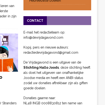
Hebreeuwse boeken
 leren van
derste
ader in zijn
CONTACT
E-mail het redactieteam op:
info@devrijdagavond.com
Kopij, pers en nieuwe auteurs:
redactiedevrijdagavond@gmail.com
De Vrijdagavond is een uitgave van de
Stichting Hallo Joods
, deze stichting heeft
als doel het uitgeven van onafhankelijke
o
Joodse media en heeft een ANBI-status
zodat uw donaties aftrekbaar zijn als giften
goede doelen.
Donaties gaarne naar:
NL48 INGB 0008830812 ten name van
ïr Stranders