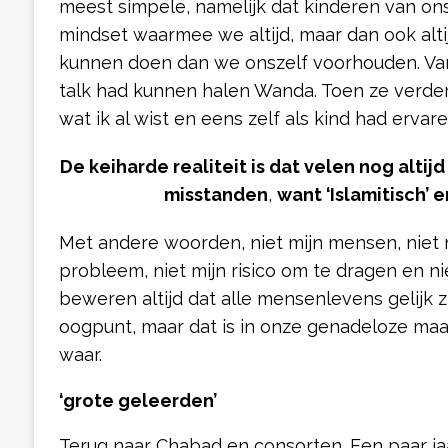
meest simpele, namelijk dat kinderen van ons 
mindset waarmee we altijd, maar dan ook alti
kunnen doen dan we onszelf voorhouden. Van 
talk had kunnen halen Wanda. Toen ze verder
wat ik al wist en eens zelf als kind had ervar
De keiharde realiteit is dat velen nog altij
misstanden
,
want ‘Islamitisch’ e
Met andere woorden, niet mijn mensen, niet mi
probleem, niet mijn risico om te dragen en ni
beweren altijd dat alle mensenlevens gelijk zi
oogpunt, maar dat is in onze genadeloze maa
waar.
‘grote geleerden’
Terug naar Chabad en consorten. Een paar ja