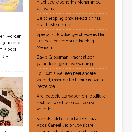
machtige kroonprins Mohammed
bin Salman
De schepping ontwikkelt zich naar
haar bestemming
Specialist Joodse geschiedenis Han
ten, worden
Lettinck, een mooi en krachtig
ot genoemd.
Mensch
m Kipoer
 dag van
...
David Grossman: kracht alleen
garandeert geen overwinning
Toli, dat is wel een heel andere
wereld, maar de Koil Toire is overal
hetzelfde
Archeologie als wapen om politieke
rechten te ontlenen aan een ver
verleden
Verzetsheld en godsdienstleraar
Koos Caneel liet onuitwisbare
sporen achter bij zijn leerlingen