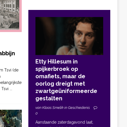
bbijn
Etty Hillesum in
spijkerbroek op
m Tsvi (de
omafiets, maar de
n
elangrijkste
oorlog dreigt met
. Tsvi
...
zwartgeüniformeerde
gestalten
van Klaas Smelik in Geschiedenis
0
Aanstaande zaterdagavond laat,