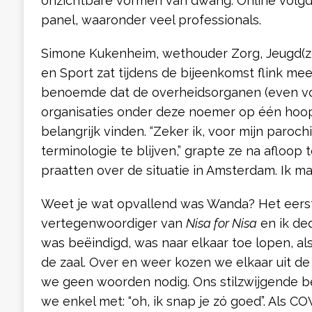
onzichtbare vormen van dwang. Online volgd
panel, waaronder veel professionals.
Simone Kukenheim, wethouder Zorg, Jeugd(z
en Sport zat tijdens de bijeenkomst flink mee
benoemde dat de overheidsorganen (even vo
organisaties onder deze noemer op één hoop)
belangrijk vinden. “Zeker ik, voor mijn paroch
terminologie te blijven,” grapte ze na afloop
praatten over de situatie in Amsterdam. Ik m
Weet je wat opvallend was Wanda? Het eers
vertegenwoordiger van
Nisa for Nisa
en ik de
was beëindigd, was naar elkaar toe lopen, a
de zaal. Over en weer kozen we elkaar uit d
we geen woorden nodig. Ons stilzwijgende b
we enkel met: “oh, ik snap je zó goed”. Als C