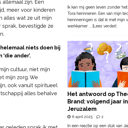
allemaal zijn. Een
Ik kan mij geen leven zonder het
jd, meer voor kinderen
Tora herinneren. Een van mijn te
alles wat ze uit mijn
herinneringen is dat ik met mijn v
 sprak, bevestigde ze
werkkamer
... [Lees verder]
en.
d helemaal niets doen bij
n ‘die ander’.
jn cultuur, niet mijn
et mijn zorg. We
jn, ook vanuit spiritueel
tschappij alles behalve
Het antwoord op The
Brand: volgend jaar in
Jeruzalem
8 april 2025
2
In een reactie op een stuk van Ja
ar geleden sprak ik met