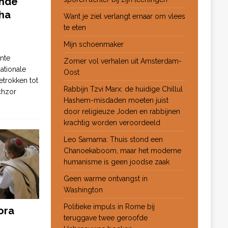
ende
ha
Want je ziel verlangt ernaar om vlees
te eten
Mijn schoenmaker
nte
Zomer vol verhalen uit Amsterdam-
ationale
Oost
etrokken tot
Rabbijn Tzvi Marx: de huidige Chillul
chzor
Hashem-misdaden moeten juist
door religieuze Joden en rabbijnen
krachtig worden veroordeeld
Leo Samama: Thuis stond een
Chanoekaboom, maar het moderne
humanisme is geen joodse zaak
Geen warme ontvangst in
Washington
Politieke impuls in Rome bij
ora
teruggave twee geroofde