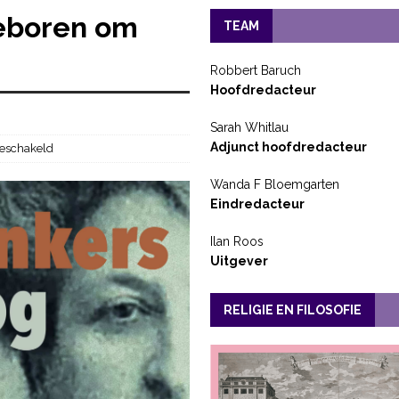
eboren om
TEAM
Robbert Baruch
Hoofdredacteur
Sarah Whitlau
Adjunct hoofdredacteur
geschakeld
Wanda F Bloemgarten
Eindredacteur
Ilan Roos
Uitgever
RELIGIE EN FILOSOFIE