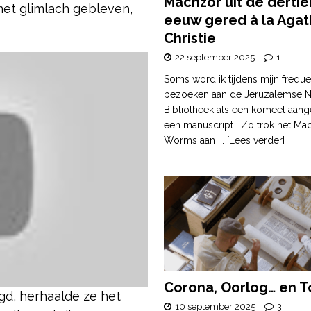
Machzor uit de derti
met glimlach gebleven,
eeuw gered à la Agat
Christie
22 september 2025
1
Soms word ik tijdens mijn freque
bezoeken aan de Jeruzalemse N
Bibliotheek als een komeet aang
een manuscript. Zo trok het Ma
Worms aan
... [Lees verder]
Corona, Oorlog… en T
egd, herhaalde ze het
10 september 2025
3