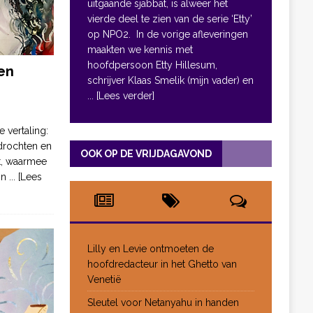
uitgaande sjabbat, is alweer het
vierde deel te zien van de serie ‘Etty’
op NPO2. In de vorige afleveringen
maakten we kennis met
hoofdpersoon Etty Hillesum,
en
schrijver Klaas Smelik (mijn vader) en
... [Lees verder]
e vertaling:
drochten en
OOK OP DE VRIJDAGAVOND
pt, waarmee
jn
... [Lees
Lilly en Levie ontmoeten de
hoofdredacteur in het Ghetto van
Venetië
Sleutel voor Netanyahu in handen