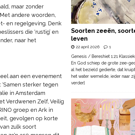
aald, maar zonder
 Met andere woorden,
et- en regelgeving. Denk
Soorten zeeën, soort
eslissers die ‘rustig’ en
leven
nder, naar het
22 april 2026
1
Genesis / Bereshiet 1:21 Klassiek
En God schiep de grote zee-ge
al het bezield gedierte, dat krui
 deel aan een evenement
het water wemelde, ieder naar zi
verder]
 ‘Samen sterker tegen
Balie in Amsterdam
t Verdwenen Zelf, Veilig
 RINO groep en Ark in
eit, gevolgen op korte
 van zulk soort