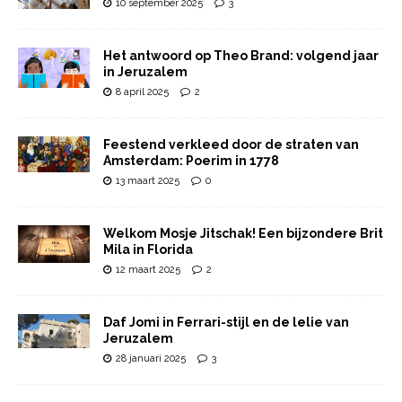
10 september 2025
3
Het antwoord op Theo Brand: volgend jaar
in Jeruzalem
8 april 2025
2
Feestend verkleed door de straten van
Amsterdam: Poerim in 1778
13 maart 2025
0
Welkom Mosje Jitschak! Een bijzondere Brit
Mila in Florida
12 maart 2025
2
Daf Jomi in Ferrari-stijl en de lelie van
Jeruzalem
28 januari 2025
3