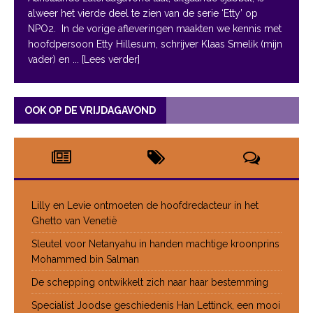
alweer het vierde deel te zien van de serie ‘Etty’ op
NPO2. In de vorige afleveringen maakten we kennis met
hoofdpersoon Etty Hillesum, schrijver Klaas Smelik (mijn
vader) en
... [Lees verder]
OOK OP DE VRIJDAGAVOND
Lilly en Levie ontmoeten de hoofdredacteur in het
Ghetto van Venetië
Sleutel voor Netanyahu in handen machtige kroonprins
Mohammed bin Salman
De schepping ontwikkelt zich naar haar bestemming
Specialist Joodse geschiedenis Han Lettinck, een mooi