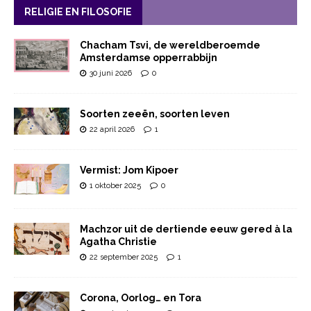
RELIGIE EN FILOSOFIE
Chacham Tsvi, de wereldberoemde
Amsterdamse opperrabbijn
30 juni 2026
0
Soorten zeeën, soorten leven
22 april 2026
1
Vermist: Jom Kipoer
1 oktober 2025
0
Machzor uit de dertiende eeuw gered à la
Agatha Christie
22 september 2025
1
Corona, Oorlog… en Tora