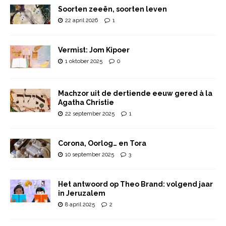
Soorten zeeën, soorten leven
22 april 2026
1
Vermist: Jom Kipoer
1 oktober 2025
0
Machzor uit de dertiende eeuw gered à la
Agatha Christie
22 september 2025
1
Corona, Oorlog… en Tora
10 september 2025
3
Het antwoord op Theo Brand: volgend jaar
in Jeruzalem
8 april 2025
2