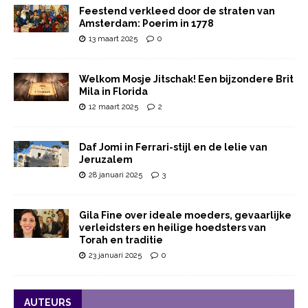
Feestend verkleed door de straten van
Amsterdam: Poerim in 1778
13 maart 2025
0
Welkom Mosje Jitschak! Een bijzondere Brit
Mila in Florida
12 maart 2025
2
Daf Jomi in Ferrari-stijl en de lelie van
Jeruzalem
28 januari 2025
3
Gila Fine over ideale moeders, gevaarlijke
verleidsters en heilige hoedsters van
Torah en traditie
23 januari 2025
0
AUTEURS