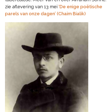
zie aflevering van 13 mei
‘De enige poëtische
parels van onze dagen’ (Chaim Bialik)