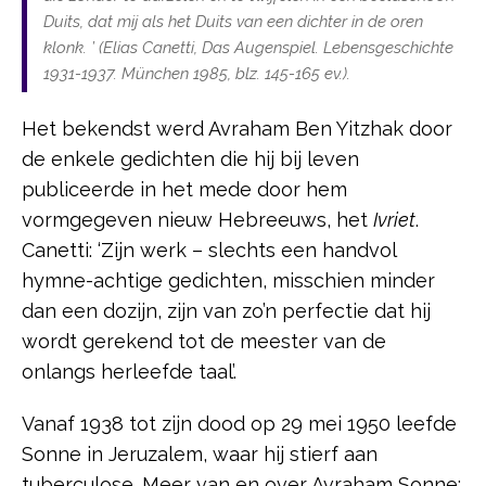
Duits, dat mij als het Duits van een dichter in de oren
klonk. ’ (Elias Canetti, Das Augenspiel. Lebensgeschichte
1931-1937. München 1985, blz. 145-165 ev.).
Het bekendst werd Avraham Ben Yitzhak door
de enkele gedichten die hij bij leven
publiceerde in het mede door hem
vormgegeven nieuw Hebreeuws, het
Ivriet
.
Canetti: ‘Zijn werk – slechts een handvol
hymne-achtige gedichten, misschien minder
dan een dozijn, zijn van zo’n perfectie dat hij
wordt gerekend tot de meester van de
onlangs herleefde taal’.
Vanaf 1938 tot zijn dood op 29 mei 1950 leefde
Sonne in Jeruzalem, waar hij stierf aan
tuberculose. Meer van en over Avraham Sonne: