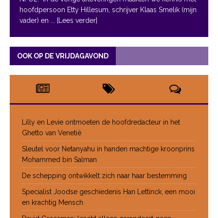
hoofdpersoon Etty Hillesum, schrijver Klaas Smelik (mijn
vader) en
... [Lees verder]
OOK OP DE VRIJDAGAVOND
Lilly en Levie ontmoeten de hoofdredacteur in het
Ghetto van Venetië
Sleutel voor Netanyahu in handen machtige kroonprins
Mohammed bin Salman
De schepping ontwikkelt zich naar haar bestemming
Specialist Joodse geschiedenis Han Lettinck, een mooi
en krachtig Mensch