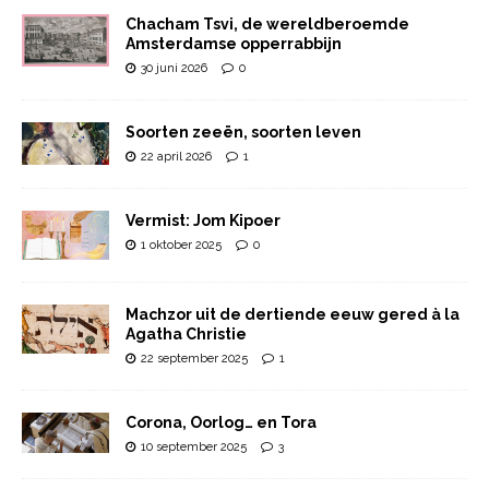
Chacham Tsvi, de wereldberoemde
Amsterdamse opperrabbijn
30 juni 2026
0
Soorten zeeën, soorten leven
22 april 2026
1
Vermist: Jom Kipoer
1 oktober 2025
0
Machzor uit de dertiende eeuw gered à la
Agatha Christie
22 september 2025
1
Corona, Oorlog… en Tora
10 september 2025
3