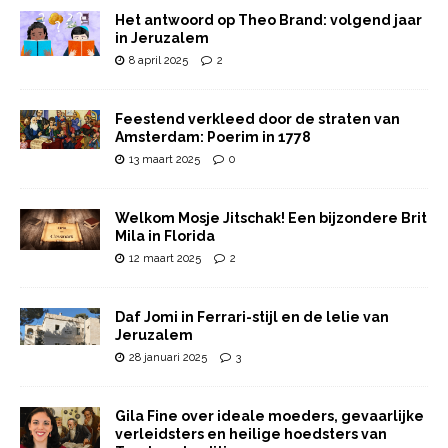
Het antwoord op Theo Brand: volgend jaar
in Jeruzalem
8 april 2025
2
Feestend verkleed door de straten van
Amsterdam: Poerim in 1778
13 maart 2025
0
Welkom Mosje Jitschak! Een bijzondere Brit
Mila in Florida
12 maart 2025
2
Daf Jomi in Ferrari-stijl en de lelie van
Jeruzalem
28 januari 2025
3
Gila Fine over ideale moeders, gevaarlijke
verleidsters en heilige hoedsters van