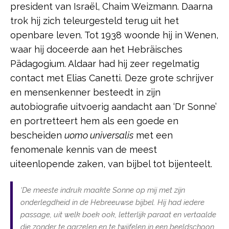
president van Israël, Chaim Weizmann. Daarna
trok hij zich teleurgesteld terug uit het
openbare leven. Tot 1938 woonde hij in Wenen,
waar hij doceerde aan het Hebräisches
Pädagogium. Aldaar had hij zeer regelmatig
contact met Elias Canetti. Deze grote schrijver
en mensenkenner besteedt in zijn
autobiografie uitvoerig aandacht aan ‘Dr Sonne’
en portretteert hem als een goede en
bescheiden
uomo universalis
met een
fenomenale kennis van de meest
uiteenlopende zaken, van bijbel tot bijenteelt.
‘De meeste indruk maakte Sonne op mij met zijn
onderlegdheid in de Hebreeuwse bijbel. Hij had iedere
passage, uit welk boek ook, letterlijk paraat en vertaalde
die zonder te aarzelen en te twijfelen in een beeldschoon