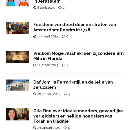
in Jeruzalem
8 april 2025
2
Feestend verkleed door de straten van
Amsterdam: Poerim in 1778
13 maart 2025
0
Welkom Mosje Jitschak! Een bijzondere Brit
Mila in Florida
12 maart 2025
2
Daf Jomi in Ferrari-stijl en de lelie van
Jeruzalem
28 januari 2025
3
Gila Fine over ideale moeders, gevaarlijke
verleidsters en heilige hoedsters van
Torah en traditie
23 januari 2025
0