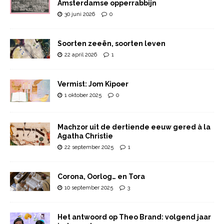
Amsterdamse opperrabbijn
30 juni 2026
0
Soorten zeeën, soorten leven
22 april 2026
1
Vermist: Jom Kipoer
1 oktober 2025
0
Machzor uit de dertiende eeuw gered à la
Agatha Christie
22 september 2025
1
Corona, Oorlog… en Tora
10 september 2025
3
Het antwoord op Theo Brand: volgend jaar