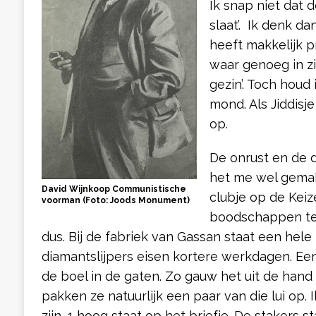
Ik snap niet dat d
slaat’. Ik denk d
heeft makkelijk 
waar genoeg in zi
gezin’. Toch houd 
mond. Als Jiddisje
op.
De onrust en de 
het me wel gemak
David Wijnkoop Communistische
clubje op de Keiz
voorman (Foto: Joods Monument)
boodschappen te
dus. Bij de fabriek van Gassan staat een hel
diamantslijpers eisen kortere werkdagen. E
de boel in de gaten. Zo gauw het uit de hand
pakken ze natuurlijk een paar van die lui op
zijn, 1 hoog staat op het briefje. De stakers 