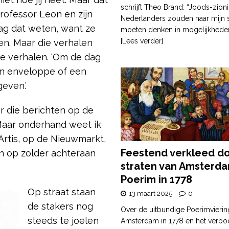
schrijft Theo Brand: “Joods-zioni
Professor Leon en zijn
Nederlanders zouden naar mijn
mag dat weten, want ze
moeten denken in mogelijkhede
[Lees verder]
en. Maar die verhalen
eze verhalen. ‘Om de dag
en enveloppe of een
even.’
eer die berichten op de
 Maar onderhand weet ik
Artis, op de Nieuwmarkt,
Feestend verkleed d
en op zolder achteraan
straten van Amsterda
Poerim in 1778
Op straat staan
13 maart 2025
0
de stakers nog
Over de uitbundige Poerimvierin
steeds te joelen
Amsterdam in 1778 en het verbo