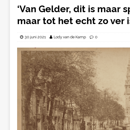
‘Van Gelder, dit is maar 
maar tot het echt zo ver is
30 juni 2021
Lody van de Kamp
0