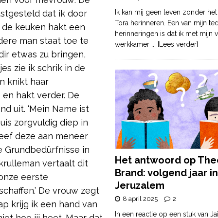
ustgesteld dat ik door
Ik kan mij geen leven zonder het
Tora herinneren. Een van mijn te
In de keuken hakt een
herinneringen is dat ik met mijn v
dere man staat toe te
werkkamer
... [Lees verder]
dir etwas zu bringen,
s zie ik schrik in de
n knikt haar
en hakt verder. De
nd uit. ‘Mein Name ist
uis zorgvuldig diep in
geef deze aan meneer
e Grundbedürfnisse in
Het antwoord op The
rulleman vertaalt dit
Brand: volgend jaar in
 onze eerste
Jeruzalem
chaffen.’ De vrouw zegt
8 april 2025
2
rap krijg ik een hand van
In een reactie op een stuk van Ja
iet hoe jij heet. Maar dat