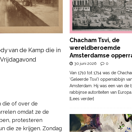
Chacham Tsvi, de
wereldberoemde
dy van de Kamp die in
Amsterdamse opperra
 Vrijdagavond
30 juni 2026
0
Van 1710 tot 1714 was de Chacha
‘Geleerde Tsvi’) opperrabbijn va
Amsterdam. Hij was een van de b
rabbijnse autoriteiten van Europa
[Lees verder]
 die of over de
rrelen omdat ze de
ben, protesteren
n die ze krijgen. Zondag