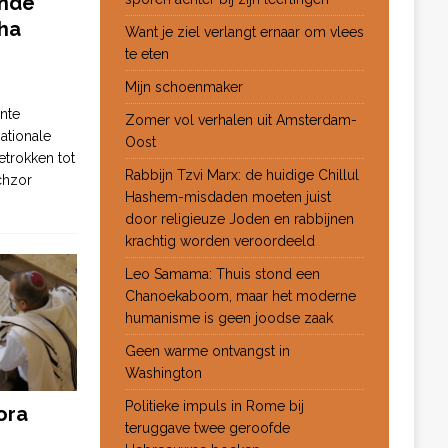
ende
ha
Want je ziel verlangt ernaar om vlees
te eten
Mijn schoenmaker
nte
Zomer vol verhalen uit Amsterdam-
ationale
Oost
etrokken tot
Rabbijn Tzvi Marx: de huidige Chillul
chzor
Hashem-misdaden moeten juist
door religieuze Joden en rabbijnen
krachtig worden veroordeeld
Leo Samama: Thuis stond een
Chanoekaboom, maar het moderne
humanisme is geen joodse zaak
Geen warme ontvangst in
Washington
Politieke impuls in Rome bij
ora
teruggave twee geroofde