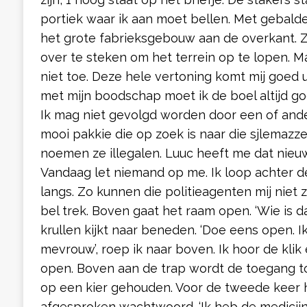
portiek waar ik aan moet bellen. Met gebald
het grote fabrieksgebouw aan de overkant. 
over te steken om het terrein op te lopen. Ma
niet toe. Deze hele vertoning komt mij goed ui
met mijn boodschap moet ik de boel altijd g
Ik mag niet gevolgd worden door een of and
mooi pakkie die op zoek is naar die sjlemazzel
noemen ze illegalen. Luuc heeft me dat nieu
Vandaag let niemand op me. Ik loop achter 
langs. Zo kunnen die politieagenten mij niet 
bel trek. Boven gaat het raam open. ‘Wie is d
krullen kijkt naar beneden. ‘Doe eens open. 
mevrouw’, roep ik naar boven. Ik hoor de klik
open. Boven aan de trap wordt de toegang to
op een kier gehouden. Voor de tweede keer h
afgesproken wachtwoord. ‘Ik heb de medicij