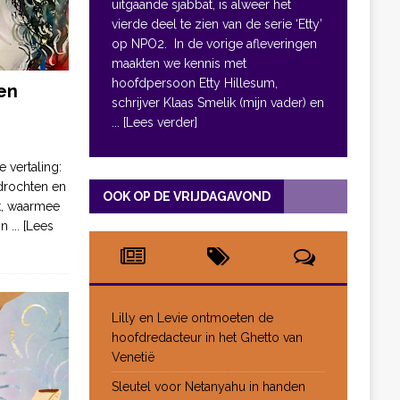
uitgaande sjabbat, is alweer het
vierde deel te zien van de serie ‘Etty’
op NPO2. In de vorige afleveringen
maakten we kennis met
hoofdpersoon Etty Hillesum,
en
schrijver Klaas Smelik (mijn vader) en
... [Lees verder]
e vertaling:
drochten en
OOK OP DE VRIJDAGAVOND
pt, waarmee
jn
... [Lees
Lilly en Levie ontmoeten de
hoofdredacteur in het Ghetto van
Venetië
Sleutel voor Netanyahu in handen