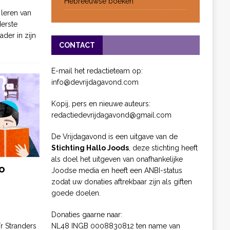
Hebreeuwse boeken
 leren van
derste
ader in zijn
CONTACT
E-mail het redactieteam op:
info@devrijdagavond.com
Kopij, pers en nieuwe auteurs:
redactiedevrijdagavond@gmail.com
De Vrijdagavond is een uitgave van de
Stichting Hallo Joods
, deze stichting heeft
als doel het uitgeven van onafhankelijke
o
Joodse media en heeft een ANBI-status
zodat uw donaties aftrekbaar zijn als giften
goede doelen.
Donaties gaarne naar:
NL48 INGB 0008830812 ten name van
ïr Stranders