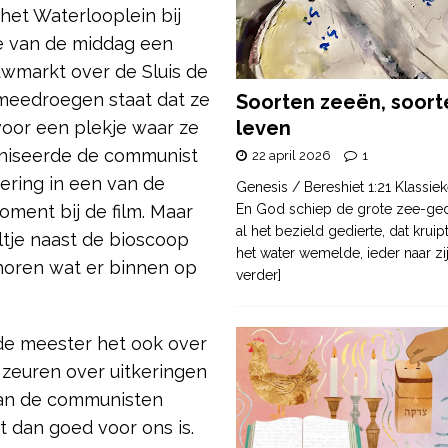
et Waterlooplein bij
de van de middag een
wmarkt over de Sluis de
 meedroegen staat dat ze
Soorten zeeën, soort
leven
voor een plekje waar ze
aniseerde de communist
22 april 2026
1
ering in een van de
Genesis / Bereshiet 1:21 Klassiek
oment bij de film. Maar
En God schiep de grote zee-ge
al het bezield gedierte, dat krui
ltje naast de bioscoop
het water wemelde, ieder naar zi
 horen wat er binnen op
verder]
de meester het ook over
t zeuren over uitkeringen
van de communisten
 dan goed voor ons is.