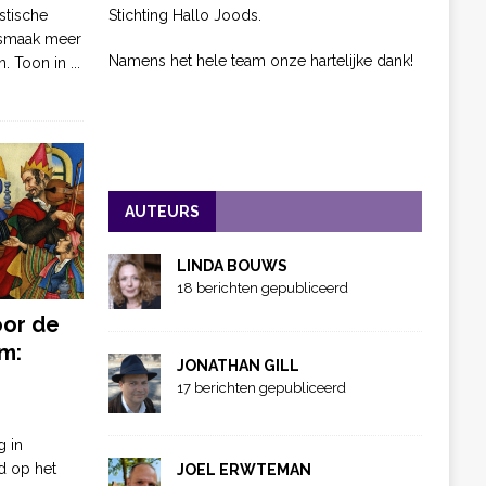
Stichting Hallo Joods.
stische
 smaak meer
Namens het hele team onze hartelijke dank!
n. Toon in
...
AUTEURS
LINDA BOUWS
18 berichten gepubliceerd
oor de
m:
JONATHAN GILL
17 berichten gepubliceerd
g in
d op het
JOEL ERWTEMAN