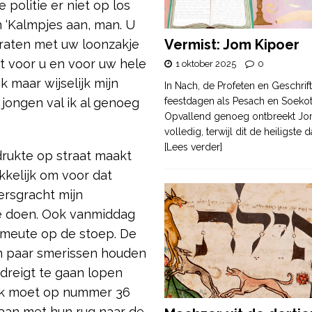
e politie er niet op los
an ‘Kalmpjes aan, man. U
Vermist: Jom Kipoer
praten met uw loonzakje
t voor u en voor uw hele
1 oktober 2025
0
ik maar wijselijk mijn
In Nach, de Profeten en Geschrif
 jongen val ik al genoeg
feestdagen als Pesach en Soek
Opvallend genoeg ontbreekt Jo
volledig, terwijl dit de heiligste
[Lees verder]
drukte op straat maakt
kelijk om voor dat
ersgracht mijn
 doen. Ook vanmiddag
e meute op de stoep. De
en paar smerissen houden
 dreigt te gaan lopen
. Ik moet op nummer 36
staan met hun rug naar de