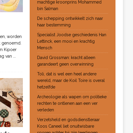
machtige kroonprins Mohammed
bin Salman
De schepping ontwikkelt zich naar
haar bestemming
Specialist Joodse geschiedenis Han
ten, worden
Lettinck, een mooi en krachtig
ot genoemd.
Mensch
m Kipoer
 dag van
...
David Grossman: kracht alleen
garandeert geen overwinning
Toli, dat is wel een heel andere
wereld, maar de Koil Toire is overal
hetzelfde
Archeologie als wapen om politieke
rechten te ontlenen aan een ver
verleden
Verzetsheld en godsdienstleraar
Koos Caneel liet onuitwisbare
sporen achter bij zijn leerlingen