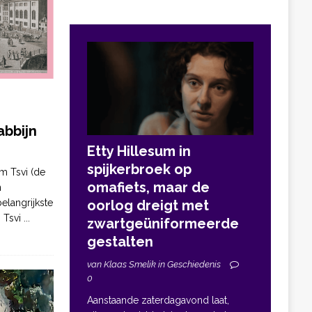
bbijn
Etty Hillesum in
spijkerbroek op
m Tsvi (de
omafiets, maar de
n
elangrijkste
oorlog dreigt met
. Tsvi
...
zwartgeüniformeerde
gestalten
van Klaas Smelik in Geschiedenis
0
Aanstaande zaterdagavond laat,