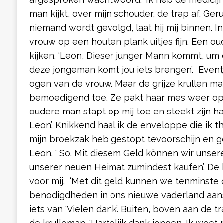
man kijkt, over mijn schouder, de trap af. Ger
niemand wordt gevolgd, laat hij mij binnen. 
vrouw op een houten plank uitjes fijn. Een ou
kijken. ‘Leon, Dieser junger Mann kommt, um 
deze jongeman komt jou iets brengen’. Eventje
ogen van de vrouw. Maar de grijze krullen ma
bemoedigend toe. Ze pakt haar mes weer op 
oudere man stapt op mij toe en steekt zijn ha
Leon’. Knikkend haal ik de enveloppe die ik th
mijn broekzak heb gestopt tevoorschijn en 
Leon. ‘ So. Mit diesem Geld können wir unser
unserer neuen Heimat zumindest kaufen’. De k
voor mij. ‘Met dit geld kunnen we tenminste
benodigdheden in ons nieuwe vaderland aans
iets van ‘Vielen dank’. Buiten, boven aan de t
de krulleman. ‘Hartelijk dank jongen. Ik weet n