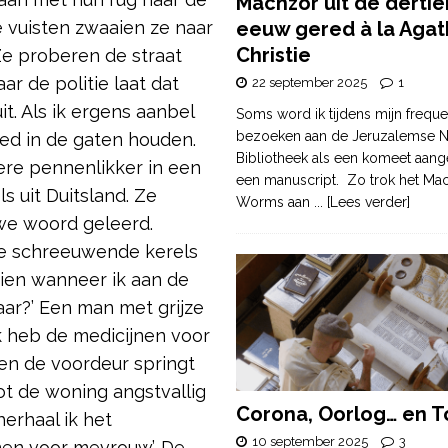
Machzor uit de derti
e vuisten zwaaien ze naar
eeuw gered à la Agat
Christie
Ze proberen de straat
ar de politie laat dat
22 september 2025
1
t. Als ik ergens aanbel
Soms word ik tijdens mijn freque
bezoeken aan de Jeruzalemse N
oed in de gaten houden.
Bibliotheek als een komeet aang
ere pennenlikker in een
een manuscript. Zo trok het Ma
s uit Duitsland. Ze
Worms aan
... [Lees verder]
we woord geleerd.
de schreeuwende kerels
zien wanneer ik aan de
aar?’ Een man met grijze
Ik heb de medicijnen voor
 en de voordeur springt
t de woning angstvallig
Corona, Oorlog… en T
erhaal ik het
10 september 2025
3
nen voor mevrouw’. De