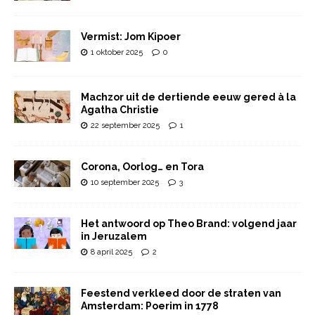
Vermist: Jom Kipoer
1 oktober 2025
0
Machzor uit de dertiende eeuw gered à la
Agatha Christie
22 september 2025
1
Corona, Oorlog… en Tora
10 september 2025
3
Het antwoord op Theo Brand: volgend jaar
in Jeruzalem
8 april 2025
2
Feestend verkleed door de straten van
Amsterdam: Poerim in 1778