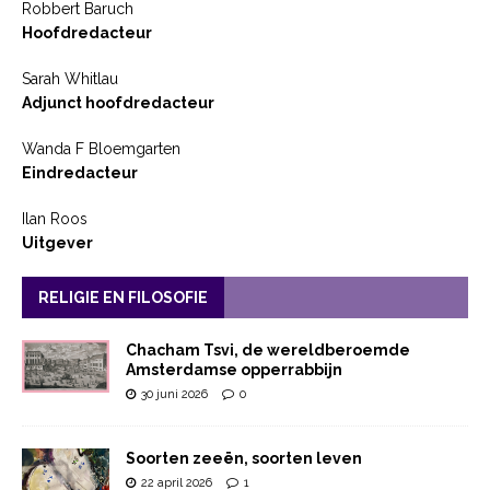
Robbert Baruch
Hoofdredacteur
Sarah Whitlau
Adjunct hoofdredacteur
Wanda F Bloemgarten
Eindredacteur
Ilan Roos
Uitgever
RELIGIE EN FILOSOFIE
Chacham Tsvi, de wereldberoemde
Amsterdamse opperrabbijn
30 juni 2026
0
Soorten zeeën, soorten leven
22 april 2026
1