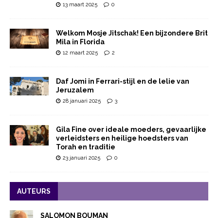
13 maart 2025
0
Welkom Mosje Jitschak! Een bijzondere Brit
Mila in Florida
12 maart 2025
2
Daf Jomi in Ferrari-stijl en de lelie van
Jeruzalem
28 januari 2025
3
Gila Fine over ideale moeders, gevaarlijke
verleidsters en heilige hoedsters van
Torah en traditie
23 januari 2025
0
AUTEURS
SALOMON BOUMAN