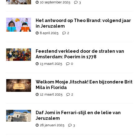
10 september 2025
3
Het antwoord op Theo Brand: volgend jaar
in Jeruzalem
8 april 2025
2
Feestend verkleed door de straten van
Amsterdam: Poerim in 1778
13 maart 2025
0
Welkom Mosje Jitschak! Een bijzondere Brit
Mila in Florida
12 maart 2025
2
Daf Jomi in Ferrari-stijl en de lelie van
Jeruzalem
28 januari 2025
3