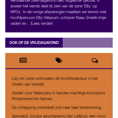
Aanstaande zaterdagavond laat, uitgaande sjabbat, is
alweer het vierde deel te zien van de serie ‘Etty’ op
NPO2. In de vorige afleveringen maakten we kennis met
hoofdpersoon Etty Hillesum, schrijver Klaas Smelik (mijn
vader) en
... [Lees verder]
OOK OP DE VRIJDAGAVOND
Lilly en Levie ontmoeten de hoofdredacteur in het
Ghetto van Venetië
Sleutel voor Netanyahu in handen machtige kroonprins
Mohammed bin Salman
De schepping ontwikkelt zich naar haar bestemming
Specialist Joodse geschiedenis Han Lettinck, een mooi