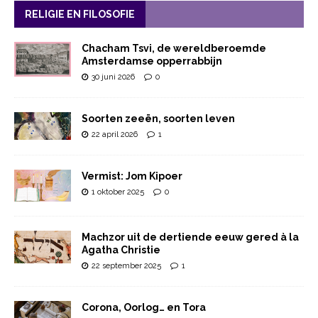
RELIGIE EN FILOSOFIE
Chacham Tsvi, de wereldberoemde
Amsterdamse opperrabbijn
30 juni 2026
0
Soorten zeeën, soorten leven
22 april 2026
1
Vermist: Jom Kipoer
1 oktober 2025
0
Machzor uit de dertiende eeuw gered à la
Agatha Christie
22 september 2025
1
Corona, Oorlog… en Tora