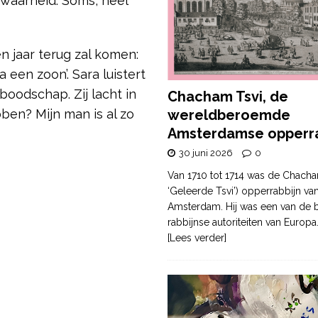
e waarheid. Soms, heel
n jaar terug zal komen:
a een zoon’. Sara luistert
boodschap. Zij lacht in
Chacham Tsvi, de
bben? Mijn man is al zo
wereldberoemde
Amsterdamse opperra
30 juni 2026
0
Van 1710 tot 1714 was de Chacha
‘Geleerde Tsvi’) opperrabbijn va
Amsterdam. Hij was een van de b
rabbijnse autoriteiten van Europa
[Lees verder]