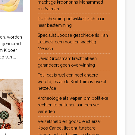
machtige kroonprins Mohammed
bin Salman
De schepping ontwikkelt zich naar
haar bestemming
Specialist Joodse geschiedenis Han
ten, worden
Lettinck, een mooi en krachtig
ot genoemd.
Mensch
m Kipoer
 dag van
...
David Grossman: kracht alleen
garandeert geen overwinning
Toli, dat is wel een heel andere
wereld, maar de Koil Toire is overal
hetzelfde
Archeologie als wapen om politieke
rechten te ontlenen aan een ver
verleden
Verzetsheld en godsdienstleraar
Koos Caneel liet onuitwisbare
sporen achter bij zijn leerlingen