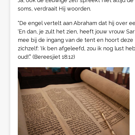
Ja, ook de Eeuwige zelf spreekt niet altijd d
soms, verdraait Hij woorden.
“De engel vertelt aan Abraham dat hij over ee
‘En dan, je zult het zien, heeft jouw vrouw Sar
mee bij de ingang van de tent en hoort deze 
zichzelf: ‘Ik ben afgeleefd, zou ik nog lust he
oud!’.” (Bereesjiet 18:12)