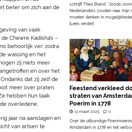
schrijft Theo Brand: “Joods-zioni
et beter om zich aan de
Nederlanders zouden naar mijn
moeten denken in mogelijkhede
[Lees verder]
lgeving van vaak
 de Chewre Kadisha’s –
ms behoorlijk ver: zodra
 de wassing en het
ogen zij niets meer
angetroffen en over het
Ondanks dat zij zelf de
oit meer over praten.
Feestend verkleed d
straten van Amsterda
 Ze hebben hun taak
Poerim in 1778
 de overledene.
13 maart 2025
0
rig jaar na aanslagen en
Over de uitbundige Poerimvierin
cht van artsen te
Amsterdam in 1778 en het verbo