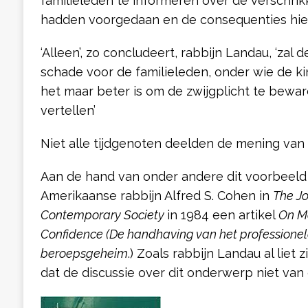
familieleden te informeren over de verschrikk
hadden voorgedaan en de consequenties hier
‘Alleen’, zo concludeert, rabbijn Landau, ‘za
schade voor de familieleden, onder wie de kin
het maar beter is om de zwijgplicht te bewa
vertellen’
Niet alle tijdgenoten deelden de mening van 
Aan de hand van onder andere dit voorbeeld
Amerikaanse rabbijn Alfred S. Cohen in
The J
Contemporary Society
in 1984 een artikel
On Ma
Confidence (De handhaving van het professionel
beroepsgeheim
.) Zoals rabbijn Landau al liet z
dat de discussie over dit onderwerp niet van g