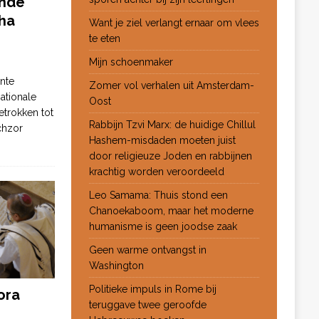
ende
ha
Want je ziel verlangt ernaar om vlees
te eten
Mijn schoenmaker
nte
Zomer vol verhalen uit Amsterdam-
ationale
Oost
etrokken tot
Rabbijn Tzvi Marx: de huidige Chillul
chzor
Hashem-misdaden moeten juist
door religieuze Joden en rabbijnen
krachtig worden veroordeeld
Leo Samama: Thuis stond een
Chanoekaboom, maar het moderne
humanisme is geen joodse zaak
Geen warme ontvangst in
Washington
Politieke impuls in Rome bij
ora
teruggave twee geroofde