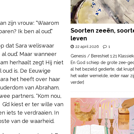
an zijn vrouw: “Waarom
Soorten zeeën, soort
aren? Ik ben al oud’.”
leven
op dat Sara weliswaar
22 april 2026
1
 al oud’. Maar wanneer
Genesis / Bereshiet 1:21 Klassiek
m herhaalt zegt Hij niet
En God schiep de grote zee-ge
al het bezield gedierte, dat krui
l oud is. De Eeuwige
het water wemelde, ieder naar zi
ara het heeft over haar
verder]
 ouderdom van Abraham.
twee partners. “Kom nou,
 G’d kiest er ter wille van
 iets te verdraaien. In
koste van de waarheid.