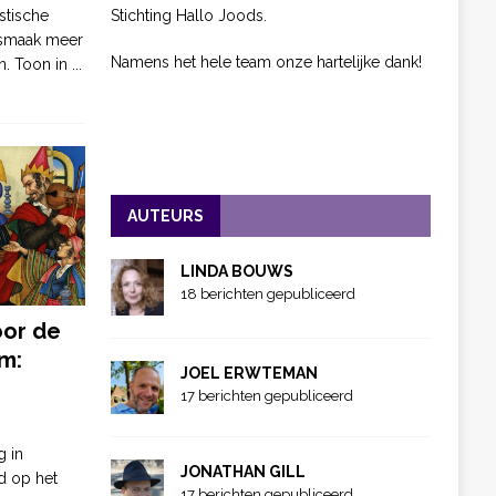
Stichting Hallo Joods.
stische
 smaak meer
Namens het hele team onze hartelijke dank!
n. Toon in
...
AUTEURS
LINDA BOUWS
18 berichten gepubliceerd
oor de
m:
JOEL ERWTEMAN
17 berichten gepubliceerd
g in
JONATHAN GILL
d op het
17 berichten gepubliceerd