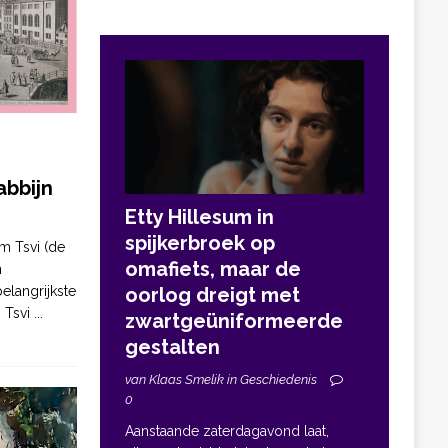
bbijn
Etty Hillesum in
spijkerbroek op
m Tsvi (de
omafiets, maar de
n
elangrijkste
oorlog dreigt met
. Tsvi
...
zwartgeüniformeerde
gestalten
van Klaas Smelik in Geschiedenis
0
Aanstaande zaterdagavond laat,