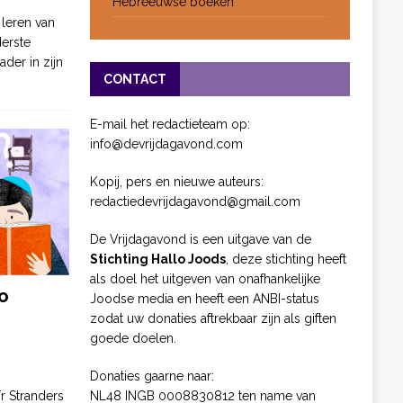
Hebreeuwse boeken
 leren van
derste
ader in zijn
CONTACT
E-mail het redactieteam op:
info@devrijdagavond.com
Kopij, pers en nieuwe auteurs:
redactiedevrijdagavond@gmail.com
De Vrijdagavond is een uitgave van de
Stichting Hallo Joods
, deze stichting heeft
als doel het uitgeven van onafhankelijke
o
Joodse media en heeft een ANBI-status
zodat uw donaties aftrekbaar zijn als giften
goede doelen.
Donaties gaarne naar:
NL48 INGB 0008830812 ten name van
ïr Stranders