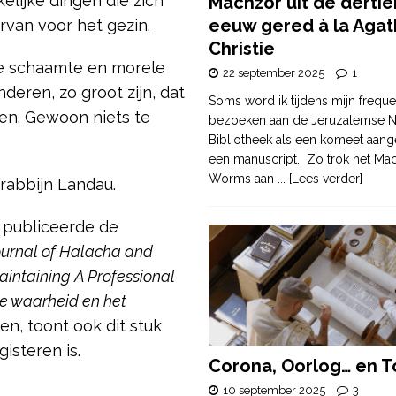
elijke dingen die zich
Machzor uit de derti
eeuw gered à la Agat
van voor het gezin.
Christie
l de schaamte en morele
22 september 2025
1
deren, zo groot zijn, dat
Soms word ik tijdens mijn freque
ren. Gewoon niets te
bezoeken aan de Jeruzalemse N
Bibliotheek als een komeet aang
een manuscript. Zo trok het Ma
Worms aan
... [Lees verder]
rabbijn Landau.
 publiceerde de
ournal of Halacha and
intaining A Professional
e waarheid en het
ien, toont ook dit stuk
isteren is.
Corona, Oorlog… en T
10 september 2025
3