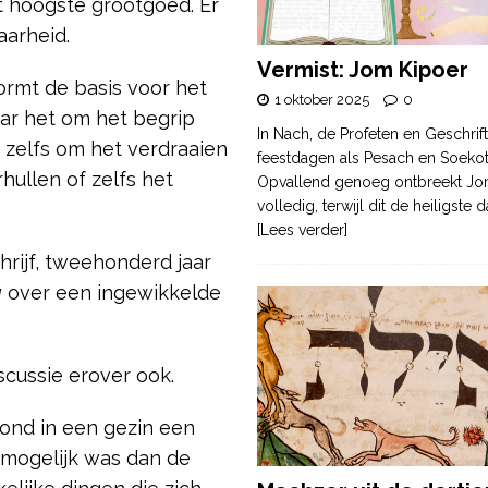
et hoogste grootgoed. Er
arheid.
Vermist: Jom Kipoer
rmt de basis voor het
1 oktober 2025
0
ar het om het begrip
In Nach, de Profeten en Geschrif
t zelfs om het verdraaien
feestdagen als Pesach en Soek
ullen of zelfs het
Opvallend genoeg ontbreekt Jo
volledig, terwijl dit de heiligste
[Lees verder]
rijf, tweehonderd jaar
a
over een ingewikkelde
scussie erover ook.
ond in een gezin een
r mogelijk was dan de