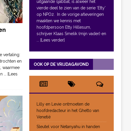
uitgaande sjabbat, is alweer het
vierde deel te zien van de serie ‘Etty’
op NPO2. In de vorige afleveringen
maakten we kennis met
hoofdpersoon Etty Hillesum,
en
schrijver Klaas Smelik (mijn vader) en
... [Lees verder]
e vertaling:
drochten en
OOK OP DE VRIJDAGAVOND
pt, waarmee
jn
... [Lees
Lilly en Levie ontmoeten de
hoofdredacteur in het Ghetto van
Venetië
Sleutel voor Netanyahu in handen