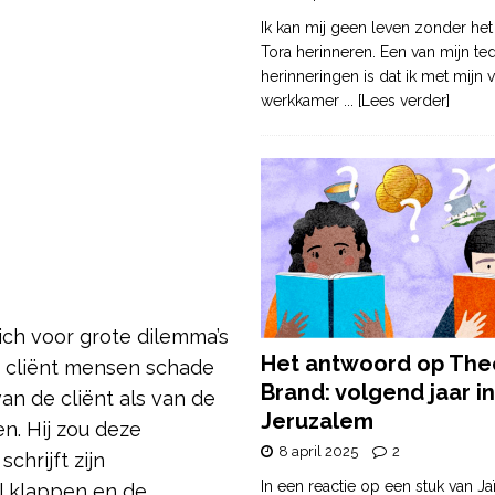
Ik kan mij geen leven zonder het
Tora herinneren. Een van mijn te
herinneringen is dat ik met mijn v
werkkamer
... [Lees verder]
ich voor grote dilemma’s
Het antwoord op The
jn cliënt mensen schade
Brand: volgend jaar in
n de cliënt als van de
Jeruzalem
n. Hij zou deze
8 april 2025
2
hrijft zijn
In een reactie op een stuk van Ja
l klappen en de